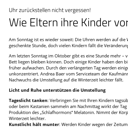
Blut, Krebs und Infektionen
Neurologie
Uhr zurückstellen nicht vergessen!
Wie Eltern ihre Kinder vo
Haut, Haare und Nägel
Schmerz- und Schl
Psychische Erkrankungen
Frauenkrankheiten
Am Sonntag ist es wieder soweit: Die Uhren werden auf die W
geschenkte Stunde, doch vielen Kindern fällt die Veränderun
Am letzten Sonntag im Oktober gibt es eine Stunde mehr – vi
Bett liegen bleiben können. Doch einige Kinder haben den bi
früher aufwachen. Durch den verlängerten Tag werden einige
unkonzentriert. Andrea Baer vom Serviceteam der Kaufmänni
Nachwuchs die Umstellung auf die Winterzeit leichter fällt.
Licht und Ruhe unterstützen die Umstellung
Tageslicht tanken
: Verbringen Sie mit Ihren Kindern tagsü
oder beim Kastanien sammeln am Nachmittag wirkt der Tag 
Produktion des „Schlafhormons“ Melatonin. Nimmt der Körper
Winterzeit leichter.
Kunstlicht hält munter
: Werden Kinder wegen der Zeitums